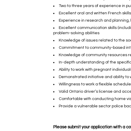
Two to three years of experience in pub
Excellent oral and written French skil
Experience in research and planning,
Excellent communication skills (includi
problem-solving abilities
Knowledge of issues related to the so
Commitment to community-based int
Knowledge of community resources re
In-depth understanding of the specif
Ability to work with pregnant individu
Demonstrated initiative and ability t
Willingness to work a flexible schedul
Valid Ontario driver’s license and acc
Comfortable with conducting home vis
Provide a vulnerable sector police b
Please submit your application with a co