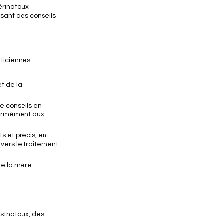
périnataux
sant des conseils
aticiennes.
t de la
de conseils en
nformément aux
s et précis, en
 vers le traitement
 de la mère
postnataux, des