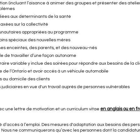
n (incluant l’aisance à animer des groupes et présenter des ateliers
roblèmes
iées aux déterminants de la santé
xées sur la collectivité
nautaires appropriées au programme
ins spéciaux des nouvelles mères
nnes enceintes, des parents, et des nouveau-nés
ble de travailler d’une façon autonome
oraire variable y inclue des soirées pour répondre aux besoins de la cl
 de l’Ontario et avoir accès à un véhicule automobile
es au domicile des clients
 judiciaires en vue d'un travail auprès de personnes vulnérables
en anglais ou en fr
c une lettre de motivation et un curriculum vitae
ité d’accès à l’emploi. Des mesures d'adaptation aux besoins des p
. Nous ne communiquerons qu’avec les personnes dont la candidatu