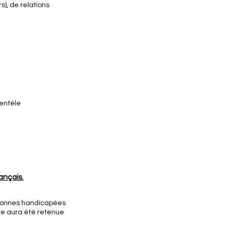
), de relations
ientèle
ançais.
ersonnes handicapées
re aura été retenue