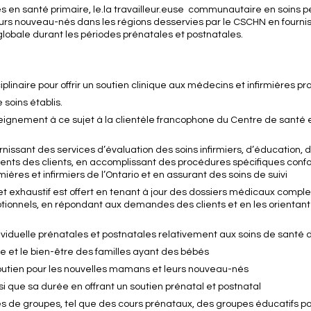
ces en santé primaire, le.la travailleur.euse communautaire en soins 
rs nouveau-nés dans les régions desservies par le CSCHN en fournis
é globale durant les périodes prénatales et postnatales.
ciplinaire pour offrir un soutien clinique aux médecins et infirmières pr
 soins établis.
seignement à ce sujet à la clientèle francophone du Centre de santé e
rnissant des services d’évaluation des soins infirmiers, d’éducation, 
dents des clients, en accomplissant des procédures spécifiques co
mières et infirmiers de l’Ontario et en assurant des soins de suivi
t exhaustif est offert en tenant à jour des dossiers médicaux complet
ptionnels, en répondant aux demandes des clients et en les orientant
dividuelle prénatales et postnatales relativement aux soins de santé
le et le bien-être des familles ayant des bébés
outien pour les nouvelles mamans et leurs nouveau-nés
i que sa durée en offrant un soutien prénatal et postnatal
ivités de groupes, tel que des cours prénataux, des groupes éducatifs 