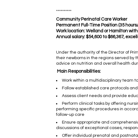
**********
Community Perinatal Care Worker
Permanent Full-Time Position (35 hours
Work location: Welland or Hamilton wit
Annual salary: $54,600 to $66,367, excel
Under the authority of the Director of P
their newborns in the regions served by
advice on nutrition and overall health du
Main Responsibilities:
Work within a multidisciplinary team to
Follow established care protocols an
Assess client needs and provide educ
Perform clinical tasks by offering nur
performing specific procedures in accord
follow-up care
Ensure appropriate and comprehensive
discussions of exceptional cases, respond
Offer individual prenatal and postnat