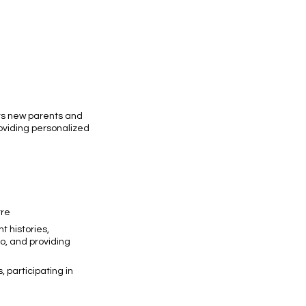
rts new parents and
oviding personalized
tre
t histories,
o, and providing
participating in