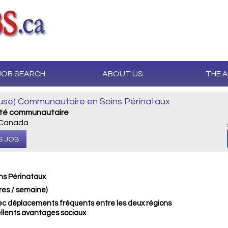
JOB SEARCH
ABOUT US
THE 
(euse) Communautaire en Soins Périnataux
nté communautaire
 Canada
S JOB
ns Périnataux
res / semaine)
avec déplacements fréquents entre les deux régions
cellents avantages sociaux