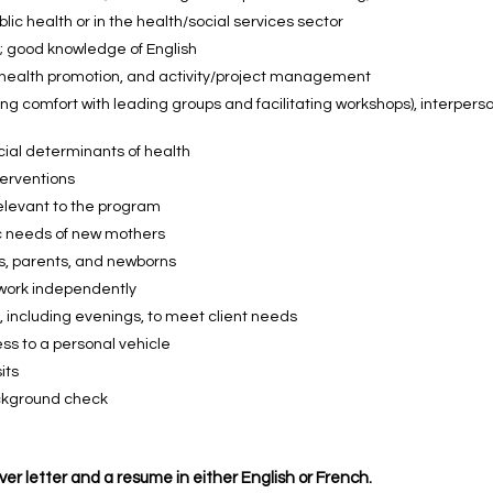
lic health or in the health/social services sector
ls; good knowledge of English
 health promotion, and activity/project management
ng comfort with leading groups and facilitating workshops), interperson
cial determinants of health
erventions
levant to the program
ic needs of new mothers
als, parents, and newborns
o work independently
e, including evenings, to meet client needs
ess to a personal vehicle
its
ackground check
ver letter and a resume in either English or French.