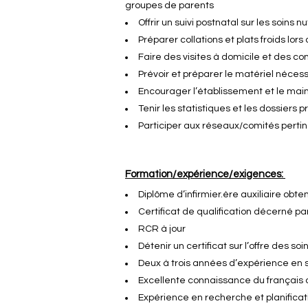
groupes de parents
Offrir un suivi postnatal sur les soins 
Préparer collations et plats froids lors
Faire des visites à domicile et des con
Prévoir et préparer le matériel nécess
Encourager l’établissement et le maint
Tenir les statistiques et les dossiers 
Participer aux réseaux/comités perti
Formation/expérience/exigences:
Diplôme d’infirmier.ère auxiliaire ob
Certificat de qualification décerné par 
RCR à jour
Détenir un certificat sur l’offre des s
Deux à trois années d’expérience en 
Excellente connaissance du français o
Expérience en recherche et planificati