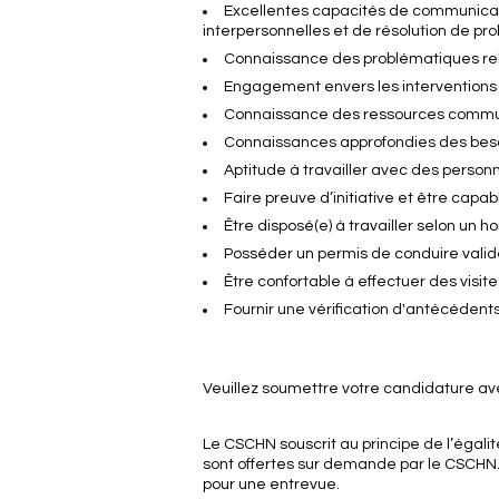
Excellentes capacités de communicatio
interpersonnelles et de résolution de p
Connaissance des problématiques rel
Engagement envers les interventions a
Connaissance des ressources commu
Connaissances approfondies des beso
Aptitude à travailler avec des perso
Faire preuve d’initiative et être capa
Être disposé(e) à travailler selon un h
Posséder un permis de conduire valide
Être confortable à effectuer des visit
Fournir une vérification d'antécédents
Veuillez soumettre votre candidature ave
Le CSCHN souscrit au principe de l’égal
sont offertes sur demande par le CSCHN
pour une entrevue.